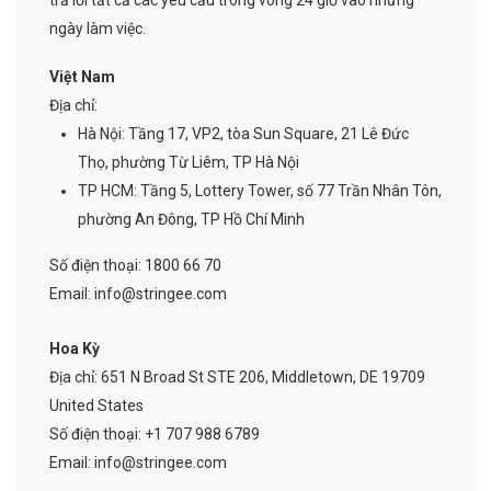
trả lời tất cả các yêu cầu trong vòng 24 giờ vào những
ngày làm việc.
Việt Nam
Địa chỉ:
Hà Nội:
Tầng 17, VP2, tòa Sun Square, 21 Lê Đức
Thọ, phường Từ Liêm, TP Hà Nội
TP HCM:
Tầng 5, Lottery Tower, số 77 Trần Nhân Tôn,
phường An Đông, TP Hồ Chí Minh
Số điện thoại:
1800 66 70
Email:
info@stringee.com
Hoa Kỳ
Địa chỉ:
651 N Broad St STE 206, Middletown, DE 19709
United States
Số điện thoại:
+1 707 988 6789
Email:
info@stringee.com