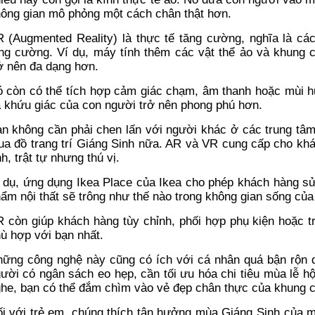
ông gian mô phỏng một cách chân thật hơn.
 (Augmented Reality) là thực tế tăng cường, nghĩa là c
ng cường. Ví dụ, máy tính thêm các vật thể ảo và khung c
ở nên đa dạng hơn.
 còn có thể tích hợp cảm giác chạm, âm thanh hoặc mùi hư
 khứu giác của con người trở nên phong phú hơn.
n không cần phải chen lấn với người khác ở các trung tâm
a đồ trang trí Giáng Sinh nữa. AR và VR cung cấp cho kh
nh, trật tự nhưng thú vị.
 dụ, ứng dụng Ikea Place của Ikea cho phép khách hàng s
ẩm nội thất sẽ trông như thế nào trong không gian sống của
 còn giúp khách hàng tùy chỉnh, phối hợp phụ kiện hoặc t
ù hợp với bạn nhất.
ững công nghệ này cũng có ích với cá nhân quá bận rộn dị
ười có ngân sách eo hẹp, cần tối ưu hóa chi tiêu mùa lễ h
he, bạn có thể đắm chìm vào vẻ đẹp chân thực của khung cả
i với trẻ em, chúng thích tận hưởng mùa Giáng Sinh của m