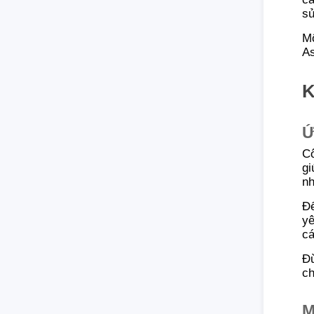
sử
Mộ
As
K
Ứ
Cô
gi
nh
Để
yê
cá
Đừ
ch
M