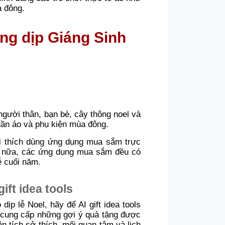
a đông.
ng dịp Giáng Sinh
người thân, bạn bè, cây thông noel và
quần áo và phụ kiện mùa đông.
ôi thích dùng ứng dụng mua sắm trực
Hơn nữa, các ứng dụng mua sắm đều có
ễ cuối năm.
ift idea tools
ịp lễ Noel, hãy để AI gift idea tools
ể cung cấp những gợi ý quà tặng được
 tích sở thích, mối quan tâm và lịch