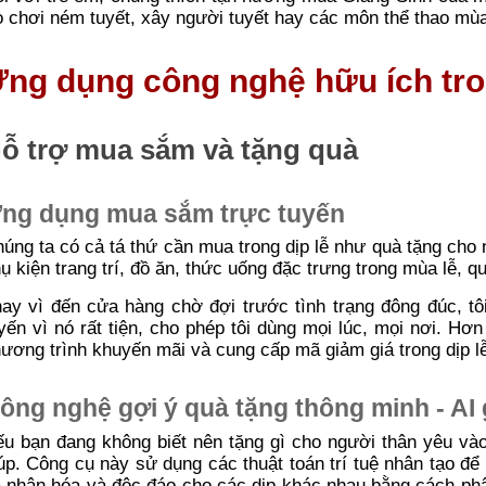
ò chơi ném tuyết, xây người tuyết hay các môn thể thao mù
ng dụng công nghệ hữu ích tro
ỗ trợ mua sắm và tặng quà
ng dụng mua sắm trực tuyến
úng ta có cả tá thứ cần mua trong dịp lễ như quà tặng cho 
ụ kiện trang trí, đồ ăn, thức uống đặc trưng trong mùa lễ, 
ay vì đến cửa hàng chờ đợi trước tình trạng đông đúc, t
yến vì nó rất tiện, cho phép tôi dùng mọi lúc, mọi nơi. 
ương trình khuyến mãi và cung cấp mã giảm giá trong dịp l
ông nghệ gợi ý quà tặng thông minh - AI g
u bạn đang không biết nên tặng gì cho người thân yêu vào d
úp. Công cụ này sử dụng các thuật toán trí tuệ nhân tạo đ
 nhân hóa và độc đáo cho các dịp khác nhau bằng cách phân