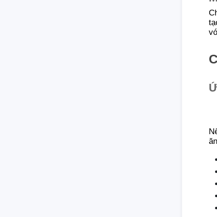
Ch
tạ
vớ
C
Ứ
Nế
ăn