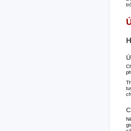
tr
Ứ
H
Ứ
Ch
ph
Th
tu
ch
C
Nế
gi
cá