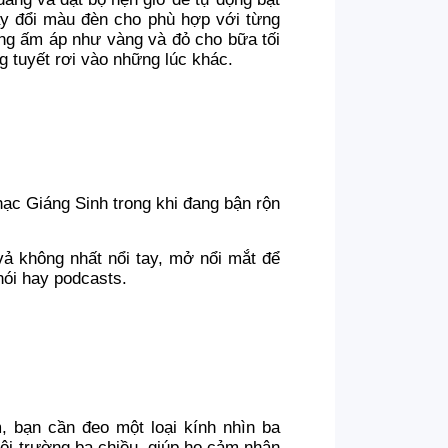
hay đổi màu đèn cho phù hợp với từng
áng ấm áp như vàng và đỏ cho bữa tối
g tuyết rơi vào những lúc khác.
ạc Giáng Sinh trong khi đang bận rộn
vả không nhất nổi tay, mở nổi mắt để
nói hay podcasts.
m, bạn cần đeo một loại kính nhìn ba
môi trường ba chiều, giúp họ cảm nhận