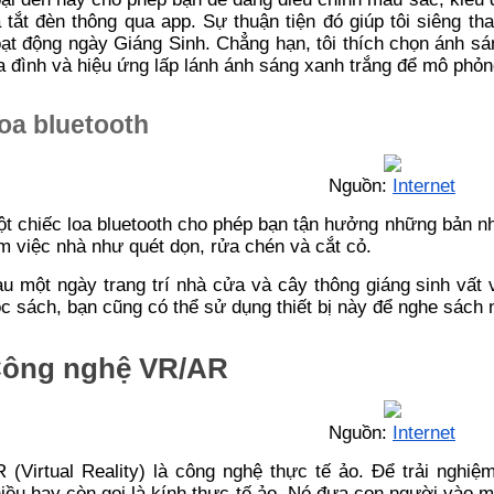
 tắt đèn thông qua app. Sự thuận tiện đó giúp tôi siêng t
ạt động ngày Giáng Sinh. Chẳng hạn, tôi thích chọn ánh s
a đình và hiệu ứng lấp lánh ánh sáng xanh trắng để mô phỏn
oa bluetooth
Nguồn:
Internet
t chiếc loa bluetooth cho phép bạn tận hưởng những bản nh
m việc nhà như quét dọn, rửa chén và cắt cỏ.
u một ngày trang trí nhà cửa và cây thông giáng sinh vất 
c sách, bạn cũng có thể sử dụng thiết bị này để nghe sách 
ông nghệ VR/AR
Nguồn:
Internet
 (Virtual Reality) là công nghệ thực tế ảo. Để trải nghiệ
iều hay còn gọi là kính thực tế ảo. Nó đưa con người vào 