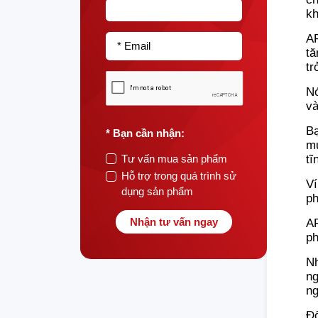
kh
AR
* Email
tă
tr
Nó
và
Bạ
* Bạn cần nhận:
mu
tĩ
Tư vấn mua sản phẩm
Hỗ trợ trong quá trình sử
Ví
dụng sản phẩm
ph
Nhận tư vấn ngay
AR
ph
Nh
ng
ng
Đố