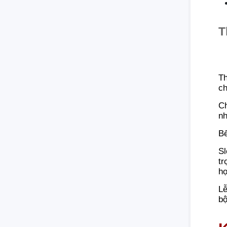
T
Th
ch
Ch
nh
Bế
Sl
tr
hợ
Lễ
bộ