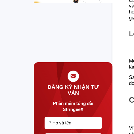
và
ho
gi
L
Mộ
là
Sa
đọ
ĐĂNG KÝ NHẬN TƯ
VẤN
C
Phần mềm tổng đài
StringeeX
* Họ và tên
VR
ch