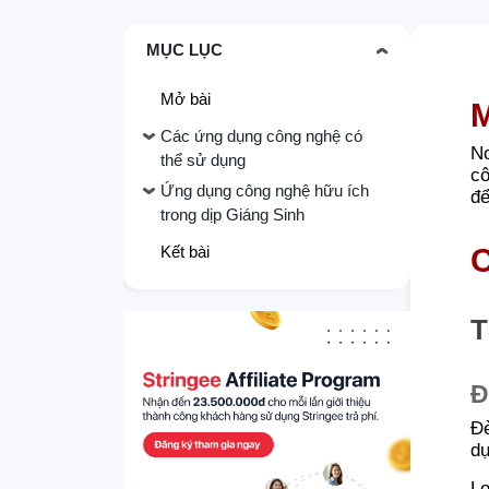
MỤC LỤC
Mở bài
M
Các ứng dụng công nghệ có
No
thể sử dụng
cô
Ứng dụng công nghệ hữu ích
để
trong dịp Giáng Sinh
Kết bài
C
T
Đ
Đè
dụ
Lo