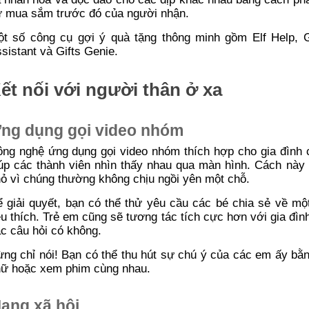
 mua sắm trước đó của người nhận.
t số công cụ gợi ý quà tặng thông minh gồm Elf Help, Gif
sistant và Gifts Genie.
ết nối với người thân ở xa
ng dụng gọi video nhóm
ng nghệ ứng dụng gọi video nhóm thích hợp cho gia đình c
úp các thành viên nhìn thấy nhau qua màn hình. Cách này đ
ỏ vì chúng thường không chịu ngồi yên một chỗ.
 giải quyết, bạn có thể thử yêu cầu các bé chia sẻ về 
u thích. Trẻ em cũng sẽ tương tác tích cực hơn với gia đìn
c câu hỏi có không.
ng chỉ nói! Bạn có thể thu hút sự chú ý của các em ấy bằn
ữ hoặc xem phim cùng nhau.
ạng xã hội