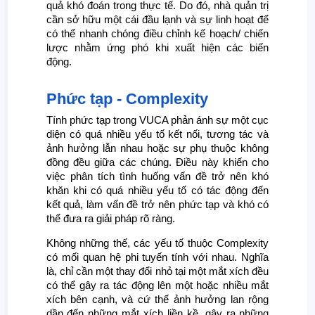
quả khó đoán trong thực tế. Do đó, nhà quản trị
cần sở hữu một cái đầu lạnh và sự linh hoạt để
có thể nhanh chóng điều chỉnh kế hoạch/ chiến
lược nhằm ứng phó khi xuất hiện các biến
động.
Phức tạp - Complexity
Tính phức tạp trong VUCA phản ánh sự một cục
diện có quá nhiều yếu tố kết nối, tương tác và
ảnh hưởng lẫn nhau hoặc sự phụ thuộc không
đồng đều giữa các chúng. Điều này khiến cho
việc phân tích tình huống vấn đề trở nên khó
khăn khi có quá nhiều yếu tố có tác động đến
kết quả, làm vấn đề trở nên phức tạp và khó có
thể đưa ra giải pháp rõ ràng.
Không những thế, các yếu tố thuộc Complexity
có mối quan hệ phi tuyến tính với nhau. Nghĩa
là, chỉ cần một thay đổi nhỏ tại một mắt xích đều
có thể gây ra tác động lên một hoặc nhiều mắt
xích bên cạnh, và cứ thế ảnh hưởng lan rộng
dần đến những mắt xích liền kề, gây ra những