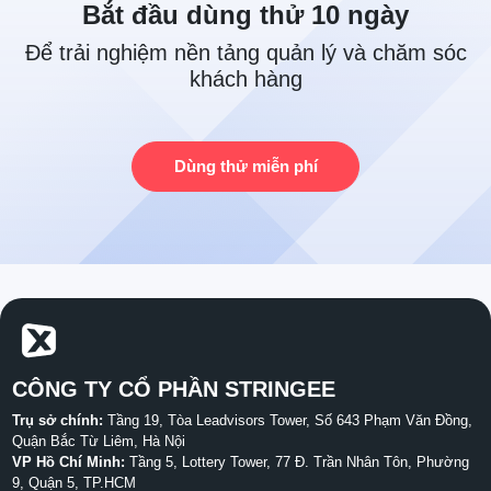
Bắt đầu dùng thử 10 ngày
Để trải nghiệm nền tảng quản lý và chăm sóc
khách hàng
Dùng thử miễn phí
CÔNG TY CỔ PHẦN STRINGEE
Trụ sở chính:
Tầng 19, Tòa Leadvisors Tower, Số 643 Phạm Văn Đồng,
Quận Bắc Từ Liêm, Hà Nội
VP Hồ Chí Minh:
Tầng 5, Lottery Tower, 77 Đ. Trần Nhân Tôn, Phường
9, Quận 5, TP.HCM