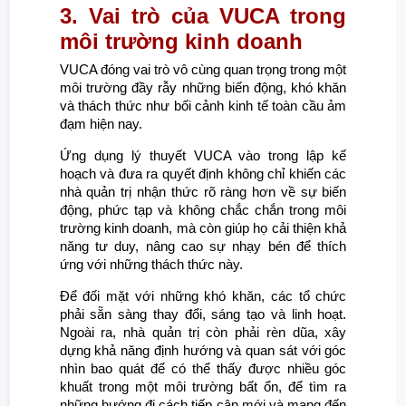
3. Vai trò của VUCA trong
môi trường kinh doanh
VUCA đóng vai trò vô cùng quan trọng trong một
môi trường đầy rẫy những biến động, khó khăn
và thách thức như bối cảnh kinh tế toàn cầu ảm
đạm hiện nay.
Ứng dụng lý thuyết VUCA vào trong lập kế
hoạch và đưa ra quyết định không chỉ khiến các
nhà quản trị nhận thức rõ ràng hơn về sự biến
động, phức tạp và không chắc chắn trong môi
trường kinh doanh, mà còn giúp họ cải thiện khả
năng tư duy, nâng cao sự nhạy bén để thích
ứng với những thách thức này.
Để đối mặt với những khó khăn, các tổ chức
phải sẵn sàng thay đổi, sáng tạo và linh hoạt.
Ngoài ra, nhà quản trị còn phải rèn dũa, xây
dựng khả năng định hướng và quan sát với góc
nhìn bao quát để có thể thấy được nhiều góc
khuất trong một môi trường bất ổn, để tìm ra
những hướng đi cách tiếp cận mới và mang đến