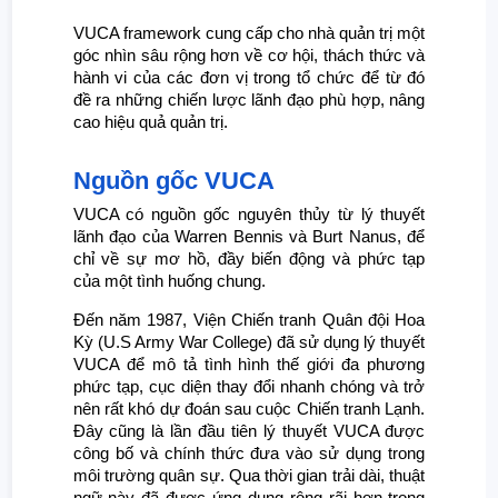
VUCA framework cung cấp cho nhà quản trị một
góc nhìn sâu rộng hơn về cơ hội, thách thức và
hành vi của các đơn vị trong tổ chức để từ đó
đề ra những chiến lược lãnh đạo phù hợp, nâng
cao hiệu quả quản trị.
Nguồn gốc VUCA
VUCA có nguồn gốc nguyên thủy từ lý thuyết
lãnh đạo của Warren Bennis và Burt Nanus, để
chỉ về sự mơ hồ, đầy biến động và phức tạp
của một tình huống chung.
Đến năm 1987, Viện Chiến tranh Quân đội Hoa
Kỳ (U.S Army War College) đã sử dụng lý thuyết
VUCA để mô tả tình hình thế giới đa phương
phức tạp, cục diện thay đổi nhanh chóng và trở
nên rất khó dự đoán sau cuộc Chiến tranh Lạnh.
Đây cũng là lần đầu tiên lý thuyết VUCA được
công bố và chính thức đưa vào sử dụng trong
môi trường quân sự. Qua thời gian trải dài, thuật
ngữ này đã được ứng dụng rộng rãi hơn trong